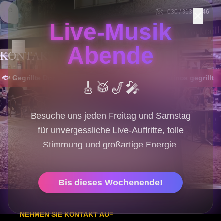
030 / 313 63 46
✕
Live-Musik
Adamo's
Abende
KONTAKTIEREN SIE UNS
Tapas Bar & Restaurant
grillte Dorada
✦
🦞 Langostinos gegrillt
✦
🎸
🥁
🎷
🎤
Besuche uns jeden Freitag und Samstag
für unvergessliche Live-Auftritte, tolle
Stimmung und großartige Energie.
Bis dieses Wochenende!
NEHMEN SIE KONTAKT AUF